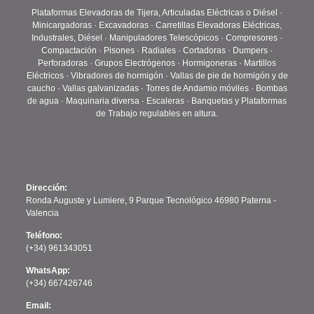
Plataformas Elevadoras de Tijera, Articuladas Eléctricas o Diésel ·
Minicargadoras · Excavadoras · Carretillas Elevadoras Eléctricas,
Industrales, Diésel · Manipuladores Telescópicos · Compresores ·
Compactación · Pisones · Radiales · Cortadoras · Dumpers ·
Perforadoras · Grupos Electrógenos · Hormigoneras · Martillos
Eléctricos · Vibradores de hormigón · Vallas de pie de hormigón y de
caucho · Vallas galvanizadas · Torres de Andamio móviles · Bombas
de agua · Maquinaria diversa · Escaleras · Banquetas y Plataformas
de Trabajo regulables en altura.
Dirección:
Ronda Auguste y Lumiere, 9 Parque Tecnológico 46980 Paterna -
Valencia
Teléfono:
(+34) 961343051
WhatsApp:
(+34) 667426746
Email: